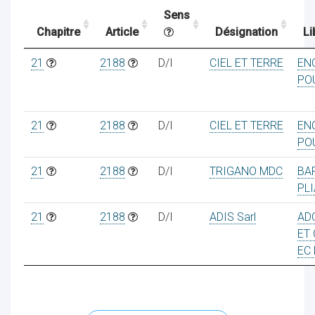
Sens
Chapitre
Article
Désignation
Li
ocaux
21
2188
D/I
CIEL ET TERRE
EN
PO
21
2188
D/I
CIEL ET TERRE
EN
PO
21
2188
D/I
TRIGANO MDC
BA
PL
21
2188
D/I
ADIS Sarl
AD
ET
EC
ociations