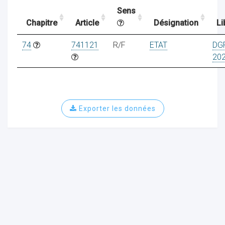
Sens
Chapitre
Article
Désignation
Li
ocaux
74
741121
R/F
ETAT
DG
20
Exporter les données
ociations