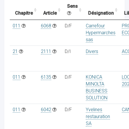
Sens
Chapitre
Article
Désignation
Li
ocaux
011
6068
D/F
Carrefour
PR
Hypermarches
EC
sas
21
2111
D/I
Divers
ACQ
011
6135
D/F
KONICA
LO
MINOLTA
20
BUSINESS
SOLUTION
ociations
011
6042
D/F
Yvelines
CA
restauration
SA