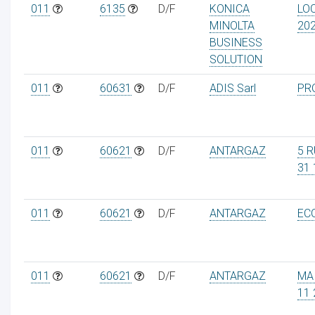
011
6135
D/F
KONICA
LOC
MINOLTA
20
BUSINESS
SOLUTION
011
60631
D/F
ADIS Sarl
PR
011
60621
D/F
ANTARGAZ
5 R
31 
011
60621
D/F
ANTARGAZ
ECO
011
60621
D/F
ANTARGAZ
MAI
11 