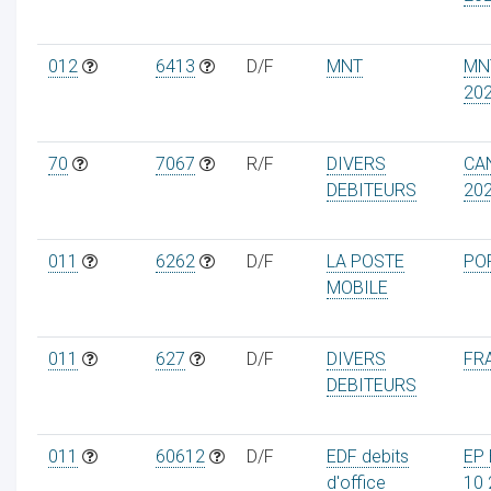
012
6413
D/F
MNT
MN
20
70
7067
R/F
DIVERS
CA
DEBITEURS
20
011
6262
D/F
LA POSTE
PO
MOBILE
011
627
D/F
DIVERS
FRA
DEBITEURS
011
60612
D/F
EDF debits
EP 
d'office
10 