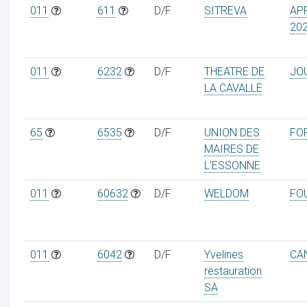
011
611
D/F
SITREVA
AP
20
011
6232
D/F
THEATRE DE
JO
LA CAVALLE
65
6535
D/F
UNION DES
FO
MAIRES DE
L'ESSONNE
011
60632
D/F
WELDOM
FO
011
6042
D/F
Yvelines
CA
restauration
SA