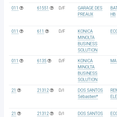
011
61551
D/F
GARAGE DES
BA
PREAUX
HB
011
611
D/F
KONICA
EC
MINOLTA
BUSINESS
SOLUTION
011
6135
D/F
KONICA
MAI
MINOLTA
BUSINESS
SOLUTION
21
21312
D/I
DOS SANTOS
RE
Sébastien*
EL
21
21312
D/I
DOS SANTOS
EC