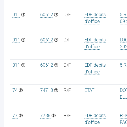
011
60612
D/F
EDF debits
5 R
d'office
09 
011
60612
D/F
EDF debits
LOC
d'office
20
011
60612
D/F
EDF debits
5 R
d'office
74
74718
R/F
ETAT
DO
EL
77
7788
R/F
EDF debits
RE
d'office
FA