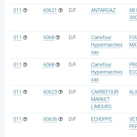
011
60621
D/F
ANTARGAZ
6B
30
011
6068
D/F
Carrefour
FO
Hypermarches
MA
sas
011
6068
D/F
Carrefour
PR
Hypermarches
EC
sas
011
60623
D/F
CARREFOUR
AL
MARKET
LIMOURS
011
60636
D/F
ECHOPPE
VE
PE