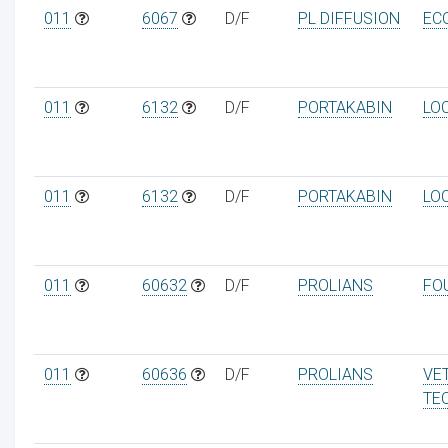
011
6067
D/F
PL DIFFUSION
EC
011
6132
D/F
PORTAKABIN
LOC
ur
011
6132
D/F
PORTAKABIN
LO
011
60632
D/F
PROLIANS
FO
011
60636
D/F
PROLIANS
VE
TE