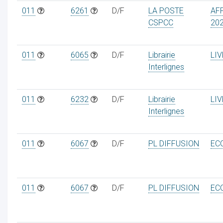
011
6261
D/F
LA POSTE
AF
CSPCC
20
011
6065
D/F
Librairie
LI
Interlignes
011
6232
D/F
Librairie
LI
Interlignes
011
6067
D/F
PL DIFFUSION
EC
011
6067
D/F
PL DIFFUSION
EC