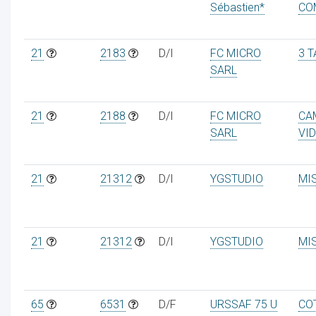
Sébastien*
CO
21
2183
D/I
FC MICRO
3 
SARL
21
2188
D/I
FC MICRO
CA
SARL
VI
21
21312
D/I
YGSTUDIO
MI
21
21312
D/I
YGSTUDIO
MI
65
6531
D/F
URSSAF 75 U
CO