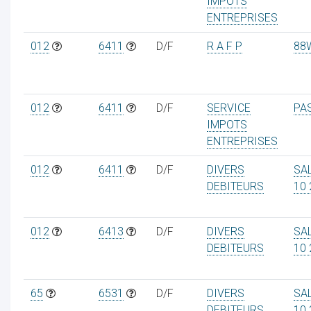
IMPOTS
ENTREPRISES
012
6411
D/F
R A F P
88
012
6411
D/F
SERVICE
PA
IMPOTS
ENTREPRISES
012
6411
D/F
DIVERS
SA
DEBITEURS
10 
012
6413
D/F
DIVERS
SA
DEBITEURS
10 
65
6531
D/F
DIVERS
SA
DEBITEURS
10 