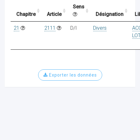
Sens
Chapitre
Article
Désignation
Li
ocaux
21
2111
D/I
Divers
AC
LOT
Exporter les données
ociations