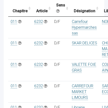
Sens
Chapitre
Article
Désignation
Li
ocaux
011
6232
D/F
Carrefour
NO
Hypermarches
sas
011
6232
D/F
SKAR DELICES
CH
MA
RE
011
6232
D/F
VALETTE FOIE
CO
GRAS
AI
011
6232
D/F
CARREFOUR
SA
ociations
MARKET
EC
LIMOURS
011
6232
D/F
Librairie
LI