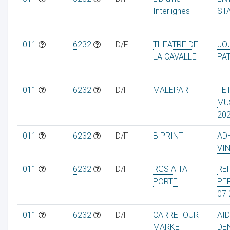
Interlignes
ST
011
6232
D/F
THEATRE DE
JO
LA CAVALLE
PA
011
6232
D/F
MALEPART
FE
MU
20
011
6232
D/F
B PRINT
AD
VI
011
6232
D/F
RGS A TA
RE
PORTE
PE
07 
011
6232
D/F
CARREFOUR
AI
MARKET
DE