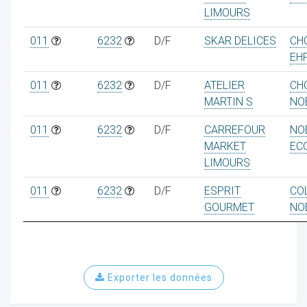
LIMOURS
011
6232
D/F
SKAR DELICES
CH
EH
ur
011
6232
D/F
ATELIER
CH
MARTIN S
NO
011
6232
D/F
CARREFOUR
NO
MARKET
EC
LIMOURS
011
6232
D/F
ESPRIT
CO
GOURMET
NO
Exporter les données