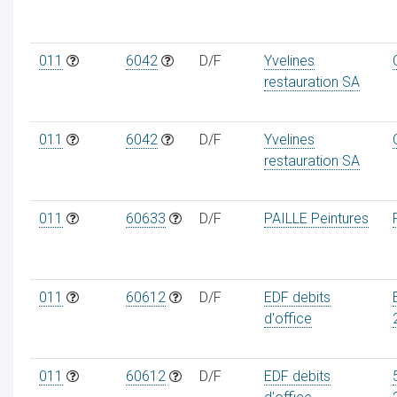
011
6042
D/F
Yvelines
restauration SA
011
6042
D/F
Yvelines
restauration SA
011
60633
D/F
PAILLE Peintures
011
60612
D/F
EDF debits
d'office
011
60612
D/F
EDF debits