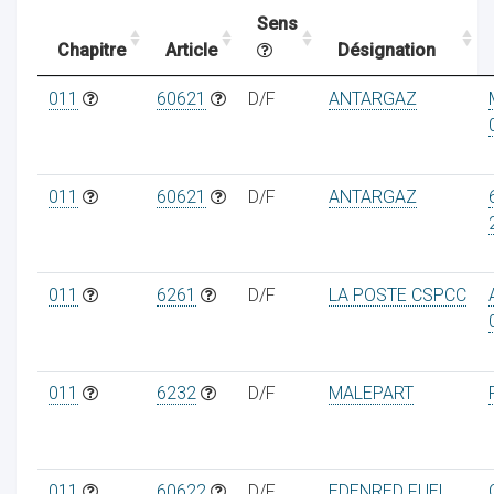
Sens
Chapitre
Article
Désignation
ocaux
011
60621
D/F
ANTARGAZ
011
60621
D/F
ANTARGAZ
011
6261
D/F
LA POSTE CSPCC
011
6232
D/F
MALEPART
ociations
011
60622
D/F
EDENRED FUEL