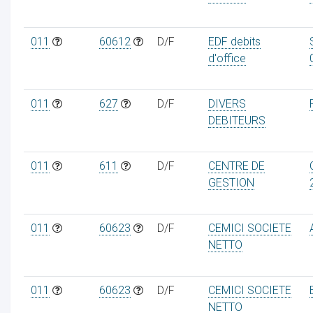
011
60612
D/F
EDF debits
d'office
011
627
D/F
DIVERS
DEBITEURS
011
611
D/F
CENTRE DE
GESTION
011
60623
D/F
CEMICI SOCIETE
NETTO
011
60623
D/F
CEMICI SOCIETE
NETTO