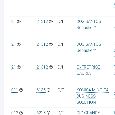
21
21312
D/I
DOS SANTOS
Sébastien*
ur
21
21312
D/I
DOS SANTOS
Sébastien*
21
21312
D/I
ENTREPRISE
GAURIAT
011
6135
D/F
KONICA MINOLTA
BUSINESS
SOLUTION
012
6218
D/F
CIG GRANDE