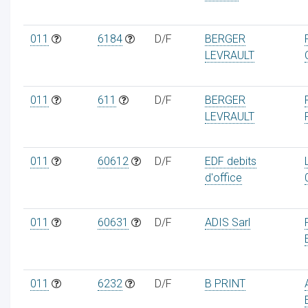
011
6184
D/F
BERGER
LEVRAULT
011
611
D/F
BERGER
LEVRAULT
011
60612
D/F
EDF debits
d'office
011
60631
D/F
ADIS Sarl
011
6232
D/F
B PRINT