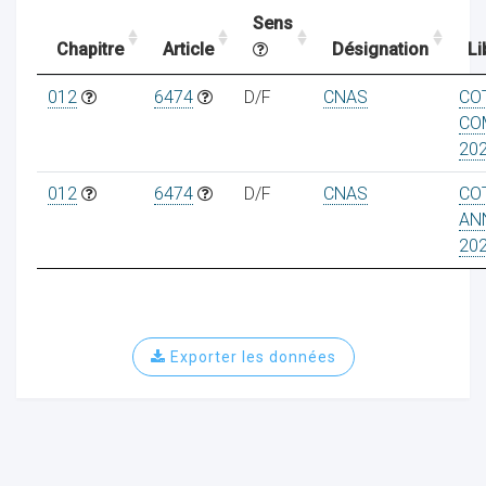
Sens
Chapitre
Article
Désignation
Li
ocaux
012
6474
D/F
CNAS
CO
CO
20
012
6474
D/F
CNAS
CO
AN
20
Exporter les données
ociations