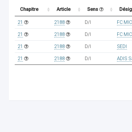
Chapitre
Article
Sens
Désig
21
2188
D/I
FC MI
21
2188
D/I
FC MI
21
2188
D/I
SEDI
21
2188
D/I
ADIS S