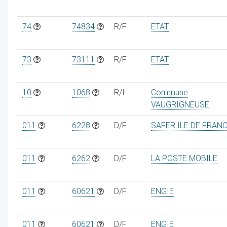
74
74834
R/F
ETAT
73
73111
R/F
ETAT
10
1068
R/I
Commune
VAUGRIGNEUSE
011
6228
D/F
SAFER ILE DE FRAN
011
6262
D/F
LA POSTE MOBILE
011
60621
D/F
ENGIE
011
60621
D/F
ENGIE