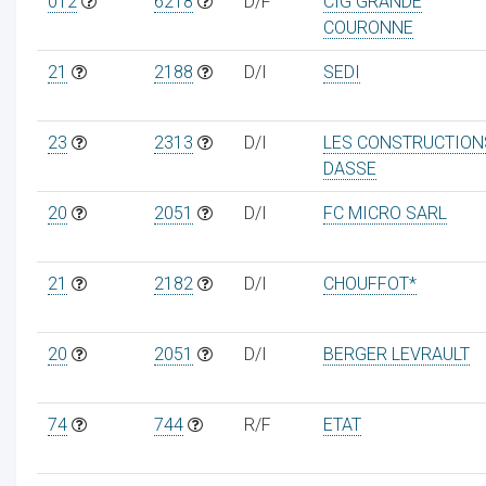
012
6218
D/F
CIG GRANDE
COURONNE
21
2188
D/I
SEDI
23
2313
D/I
LES CONSTRUCTION
DASSE
20
2051
D/I
FC MICRO SARL
21
2182
D/I
CHOUFFOT*
20
2051
D/I
BERGER LEVRAULT
74
744
R/F
ETAT