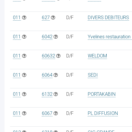
011
627
D/F
DIVERS DEBITEURS
011
6042
D/F
Yvelines restauration
011
60632
D/F
WELDOM
011
6064
D/F
SEDI
011
6132
D/F
PORTAKABIN
011
6067
D/F
PL DIFFUSION