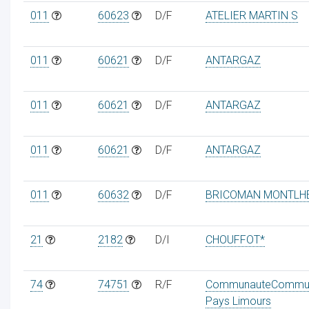
011
60623
D/F
ATELIER MARTIN S
011
60621
D/F
ANTARGAZ
011
60621
D/F
ANTARGAZ
011
60621
D/F
ANTARGAZ
011
60632
D/F
BRICOMAN MONTLH
21
2182
D/I
CHOUFFOT*
74
74751
R/F
CommunauteCommu
Pays Limours