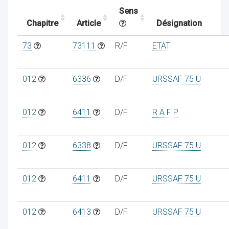
Sens
Chapitre
Article
Désignation
ocaux
73
73111
R/F
ETAT
012
6336
D/F
URSSAF 75 U
012
6411
D/F
R A F P
012
6338
D/F
URSSAF 75 U
012
6411
D/F
URSSAF 75 U
ociations
012
6413
D/F
URSSAF 75 U