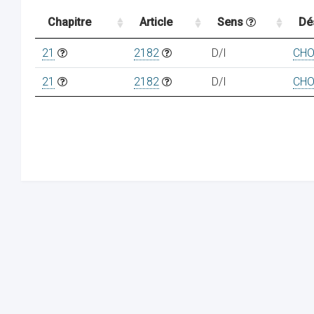
Chapitre
Article
Sens
Dé
21
2182
D/I
CHO
21
2182
D/I
CHO