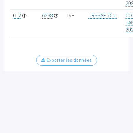
20
012
6338
D/F
URSSAF 75 U
CO
JA
20
ur
Exporter les données