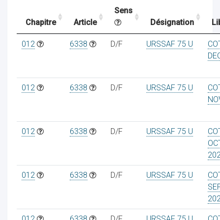
Sens
Chapitre
Article
Désignation
Li
ocaux
012
6338
D/F
URSSAF 75 U
CO
DE
012
6338
D/F
URSSAF 75 U
CO
NO
012
6338
D/F
URSSAF 75 U
CO
OC
20
012
6338
D/F
URSSAF 75 U
CO
ociations
SE
20
012
6338
D/F
URSSAF 75 U
CO