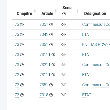
Sens
Chapitre
Article
Désignation
73
7351
R/F
CommunauteCo
73
7343
R/F
ETAT
73
7351
R/F
ENI GAS POWE
73
73111
R/F
ETAT
73
73211
R/F
CommunauteCo
73
73111
R/F
ETAT
73
7351
R/F
CommunauteCo
73
7318
R/F
ETAT