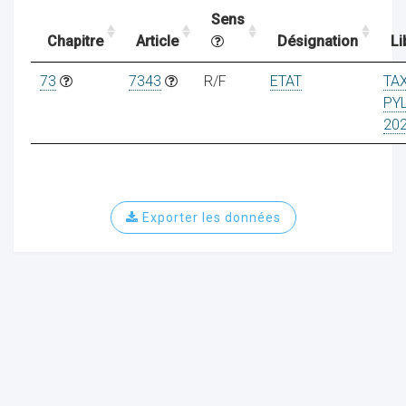
Sens
Chapitre
Article
Désignation
Li
ocaux
73
7343
R/F
ETAT
TA
PY
20
Exporter les données
ociations