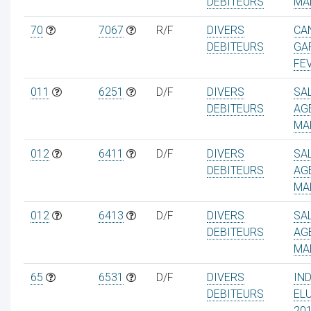
DEBITEURS
MA
70
7067
R/F
DIVERS
CA
DEBITEURS
GA
FE
011
6251
D/F
DIVERS
SA
DEBITEURS
AG
MA
012
6411
D/F
DIVERS
SA
DEBITEURS
AG
MA
012
6413
D/F
DIVERS
SA
DEBITEURS
AG
MA
65
6531
D/F
DIVERS
IN
DEBITEURS
EL
20