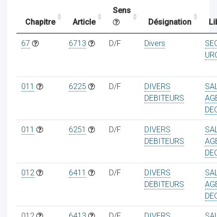
Sens
Chapitre
Article
Désignation
Li
ocaux
67
6713
D/F
Divers
SE
UR
011
6225
D/F
DIVERS
SA
DEBITEURS
AG
DE
011
6251
D/F
DIVERS
SA
DEBITEURS
AG
DE
012
6411
D/F
DIVERS
SA
ociations
DEBITEURS
AG
DE
012
6413
D/F
DIVERS
SA