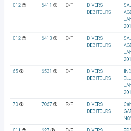
012
6411
D/F
DIVERS
SA
DEBITEURS
AG
JA
20
012
6413
D/F
DIVERS
SA
DEBITEURS
AG
JA
20
65
6531
D/F
DIVERS
IN
DEBITEURS
EL
JA
20
70
7067
R/F
DIVERS
Ca
DEBITEURS
GA
NO
011
627
D/F
DIVERS
FRA