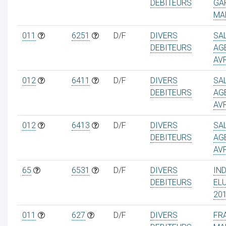
DEBITEURS
GA
MA
011
6251
D/F
DIVERS
SA
DEBITEURS
AG
AVR
012
6411
D/F
DIVERS
SA
DEBITEURS
AG
AVR
012
6413
D/F
DIVERS
SA
DEBITEURS
AG
AVR
65
6531
D/F
DIVERS
IN
DEBITEURS
ELU
20
011
627
D/F
DIVERS
FRA