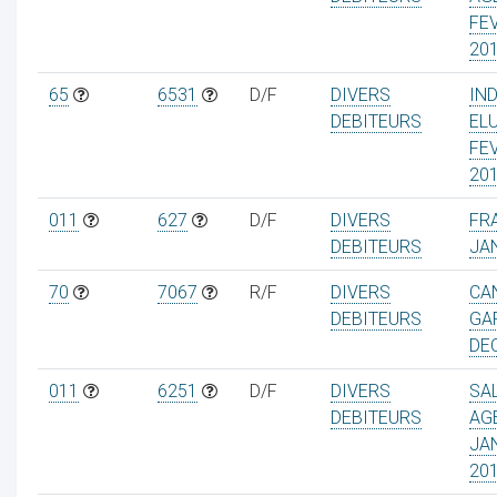
FE
20
65
6531
D/F
DIVERS
IN
DEBITEURS
EL
FE
20
011
627
D/F
DIVERS
FRA
DEBITEURS
JA
70
7067
R/F
DIVERS
CA
DEBITEURS
GA
DE
011
6251
D/F
DIVERS
SA
DEBITEURS
AG
JA
20