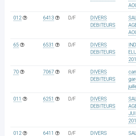
AO
012
6413
D/F
DIVERS
SA
DEBITEURS
AG
AO
65
6531
D/F
DIVERS
IN
DEBITEURS
EL
20
70
7067
R/F
DIVERS
can
DEBITEURS
gar
juill
011
6251
D/F
DIVERS
SA
DEBITEURS
AG
JUI
20
012
6411
D/F
DIVERS
SA