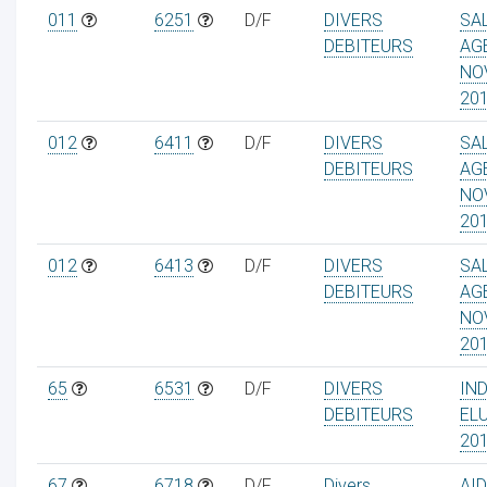
011
6251
D/F
DIVERS
SA
DEBITEURS
AG
NO
20
ur
012
6411
D/F
DIVERS
SA
DEBITEURS
AG
NO
20
012
6413
D/F
DIVERS
SA
DEBITEURS
AG
NO
20
65
6531
D/F
DIVERS
IN
DEBITEURS
EL
20
67
6718
D/F
Divers
AI