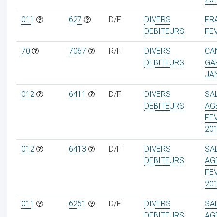
011
627
D/F
DIVERS
FRA
DEBITEURS
FEV
70
7067
R/F
DIVERS
CA
DEBITEURS
GA
JA
012
6411
D/F
DIVERS
SA
DEBITEURS
AG
FE
20
012
6413
D/F
DIVERS
SA
DEBITEURS
AG
FE
20
011
6251
D/F
DIVERS
SA
DEBITEURS
AG