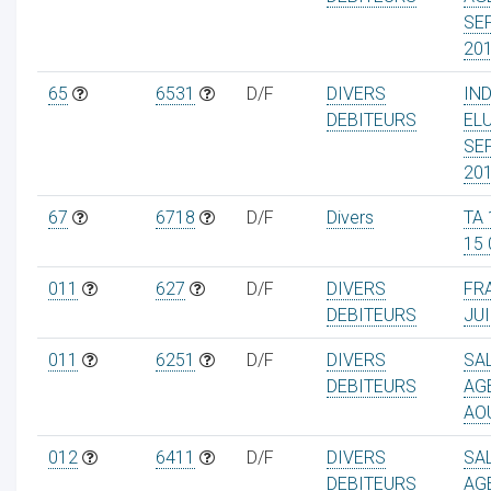
SE
20
65
6531
D/F
DIVERS
IN
DEBITEURS
EL
SE
20
67
6718
D/F
Divers
TA
15 
011
627
D/F
DIVERS
FRA
DEBITEURS
JUI
011
6251
D/F
DIVERS
SA
DEBITEURS
AG
AO
012
6411
D/F
DIVERS
SA
DEBITEURS
AG