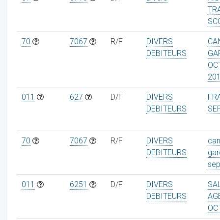
TR
SC
70
7067
R/F
DIVERS
CA
DEBITEURS
GA
OC
20
011
627
D/F
DIVERS
FRA
DEBITEURS
SE
70
7067
R/F
DIVERS
can
DEBITEURS
gar
se
011
6251
D/F
DIVERS
SA
DEBITEURS
AG
OC