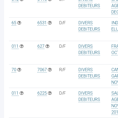
DEBITEURS
AG
DE
65
6531
D/F
DIVERS
IN
DEBITEURS
ELU
011
627
D/F
DIVERS
FRA
DEBITEURS
OC
70
7067
R/F
DIVERS
CA
DEBITEURS
GA
NO
011
6225
D/F
DIVERS
SA
DEBITEURS
AG
NO
20