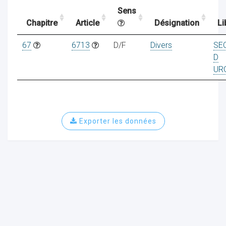
Sens
Chapitre
Article
Désignation
Li
ocaux
67
6713
D/F
Divers
SE
D
UR
Exporter les données
ociations