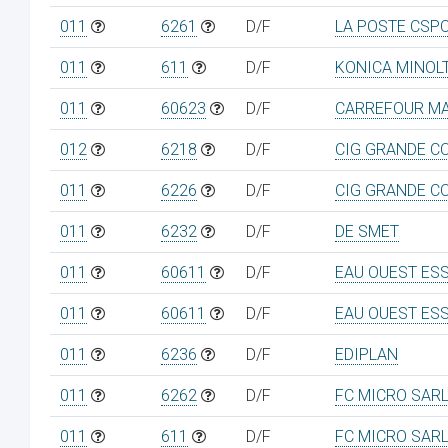
011
6261
D/F
LA POSTE CSP
011
611
D/F
KONICA MINOL
011
60623
D/F
CARREFOUR MA
012
6218
D/F
CIG GRANDE C
011
6226
D/F
CIG GRANDE C
011
6232
D/F
DE SMET
011
60611
D/F
EAU OUEST ES
011
60611
D/F
EAU OUEST ES
011
6236
D/F
EDIPLAN
011
6262
D/F
FC MICRO SAR
011
611
D/F
FC MICRO SAR