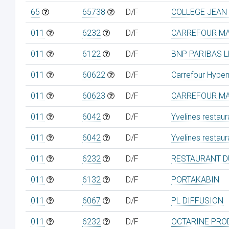
65
65738
D/F
COLLEGE JEAN
011
6232
D/F
CARREFOUR MA
011
6122
D/F
BNP PARIBAS 
011
60622
D/F
Carrefour Hype
011
60623
D/F
CARREFOUR MA
011
6042
D/F
Yvelines restaur
011
6042
D/F
Yvelines restaur
011
6232
D/F
RESTAURANT D
011
6132
D/F
PORTAKABIN
011
6067
D/F
PL DIFFUSION
011
6232
D/F
OCTARINE PRO