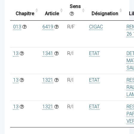
Sens
Chapitre
Article
Désignation
Li
ocaux
013
6419
R/F
CIGAC
RE
26 
13
1341
R/I
ETAT
DE
MA
SA
13
1321
R/I
ETAT
RE
RA
LA
13
1321
R/I
ETAT
RE
ociations
PA
VE