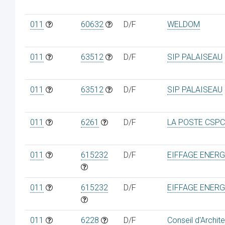
011
60632
D/F
WELDOM
011
63512
D/F
SIP PALAISEAU
011
63512
D/F
SIP PALAISEAU
011
6261
D/F
LA POSTE CSP
011
615232
D/F
EIFFAGE ENERG
011
615232
D/F
EIFFAGE ENERG
011
6228
D/F
Conseil d'Archit