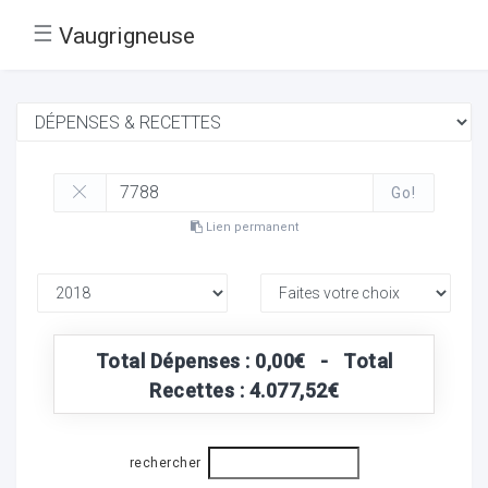
☰
Vaugrigneuse
Go!
Lien permanent
Total Dépenses : 0,00€ - Total
Recettes : 4.077,52€
rechercher