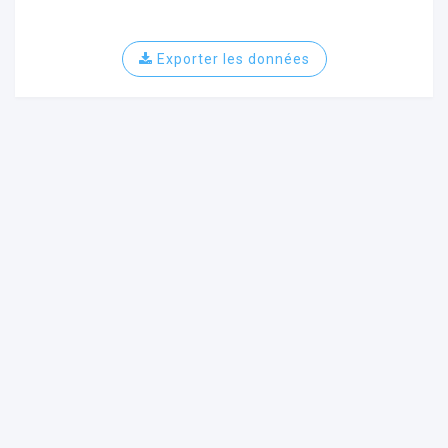
Exporter les données