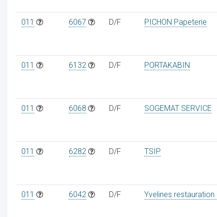
011
6067
D/F
PICHON Papeterie
011
6132
D/F
PORTAKABIN
011
6068
D/F
SOGEMAT SERVICE
011
6282
D/F
TSIP
011
6042
D/F
Yvelines restauration