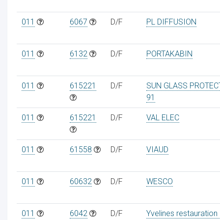
011
6067
D/F
PL DIFFUSION
011
6132
D/F
PORTAKABIN
011
615221
D/F
SUN GLASS PROTEC
91
011
615221
D/F
VAL ELEC
011
61558
D/F
VIAUD
011
60632
D/F
WESCO
011
6042
D/F
Yvelines restauration