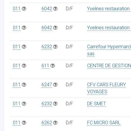
011
6042
D/F
Yvelines restauration
011
6042
D/F
Yvelines restauration
011
6232
D/F
Carrefour Hypermarc
sas
011
611
D/F
CENTRE DE GESTIO
011
6247
D/F
CFV CARS FLEURY
VOYAGES
011
6232
D/F
DE SMET
011
6262
D/F
FC MICRO SARL