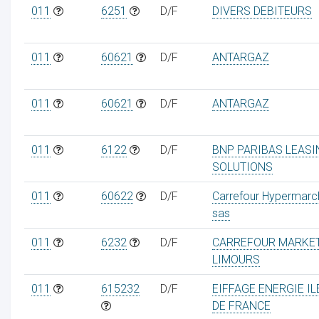
011
6251
D/F
DIVERS DEBITEURS
011
60621
D/F
ANTARGAZ
011
60621
D/F
ANTARGAZ
011
6122
D/F
BNP PARIBAS LEASI
SOLUTIONS
011
60622
D/F
Carrefour Hypermarc
sas
011
6232
D/F
CARREFOUR MARKE
LIMOURS
011
615232
D/F
EIFFAGE ENERGIE IL
DE FRANCE