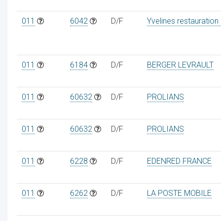
011
6042
D/F
Yvelines restauration
011
6184
D/F
BERGER LEVRAULT
011
60632
D/F
PROLIANS
011
60632
D/F
PROLIANS
011
6228
D/F
EDENRED FRANCE
011
6262
D/F
LA POSTE MOBILE