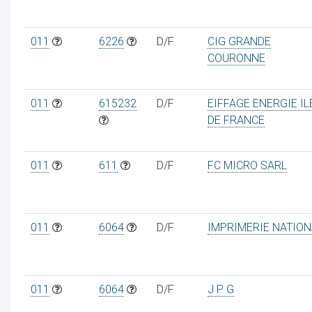
011
6226
D/F
CIG GRANDE
COURONNE
011
615232
D/F
EIFFAGE ENERGIE IL
DE FRANCE
011
611
D/F
FC MICRO SARL
011
6064
D/F
IMPRIMERIE NATION
011
6064
D/F
J P G