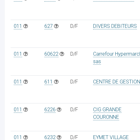
011
627
D/F
DIVERS DEBITEURS
ur
011
60622
D/F
Carrefour Hypermarc
sas
011
611
D/F
CENTRE DE GESTIO
011
6226
D/F
CIG GRANDE
COURONNE
011
6232
D/F
EYMET VILLAGE