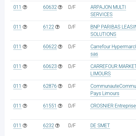
011
60632
D/F
ARPAJON MULTI
SERVICES
011
6122
D/F
BNP PARIBAS LEASI
SOLUTIONS
011
60622
D/F
Carrefour Hypermarc
sas
011
60623
D/F
CARREFOUR MARKE
LIMOURS
011
62876
D/F
CommunauteCommu
Pays Limours
011
61551
D/F
CROSNIER Entreprise
011
6232
D/F
DE SMET