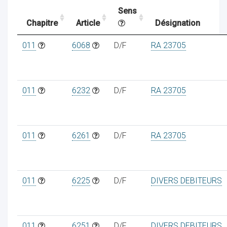
Sens
Chapitre
Article
Désignation
ocaux
011
6068
D/F
RA 23705
011
6232
D/F
RA 23705
011
6261
D/F
RA 23705
011
6225
D/F
DIVERS DEBITEURS
ociations
011
6251
D/F
DIVERS DEBITEURS