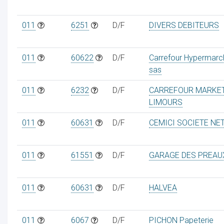
011
6251
D/F
DIVERS DEBITEURS
011
60622
D/F
Carrefour Hypermarc
sas
011
6232
D/F
CARREFOUR MARKE
LIMOURS
011
60631
D/F
CEMICI SOCIETE NE
011
61551
D/F
GARAGE DES PREAU
011
60631
D/F
HALVEA
011
6067
D/F
PICHON Papeterie