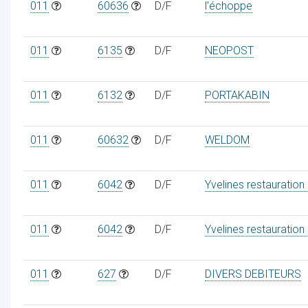
011
60636
D/F
l'échoppe
011
6135
D/F
NEOPOST
011
6132
D/F
PORTAKABIN
011
60632
D/F
WELDOM
011
6042
D/F
Yvelines restauration
011
6042
D/F
Yvelines restauration
011
627
D/F
DIVERS DEBITEURS