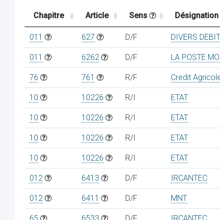
Chapitre
Article
Sens
Désignation
011
627
D/F
DIVERS DEBI
011
6262
D/F
LA POSTE MO
76
761
R/F
Credit Agricol
10
10226
R/I
ETAT
10
10226
R/I
ETAT
10
10226
R/I
ETAT
10
10226
R/I
ETAT
012
6413
D/F
IRCANTEC
012
6411
D/F
MNT
65
6533
D/F
IRCANTEC