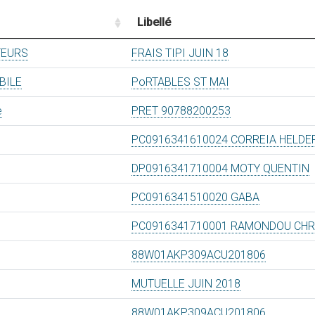
Libellé
TEURS
FRAIS TIPI JUIN 18
BILE
PoRTABLES ST MAI
e
PRET 90788200253
PC0916341610024 CORREIA HELDE
DP0916341710004 MOTY QUENTIN
PC0916341510020 GABA
PC0916341710001 RAMONDOU CHR
88W01AKP309ACU201806
MUTUELLE JUIN 2018
88W01AKP309ACU201806