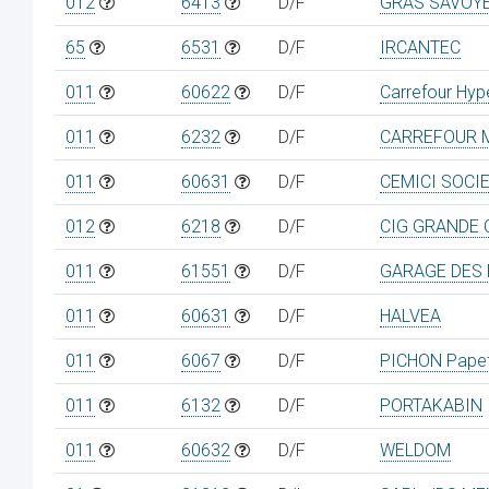
012
6413
D/F
GRAS SAVOY
65
6531
D/F
IRCANTEC
011
60622
D/F
Carrefour Hy
011
6232
D/F
CARREFOUR 
011
60631
D/F
CEMICI SOCI
012
6218
D/F
CIG GRANDE
011
61551
D/F
GARAGE DES
011
60631
D/F
HALVEA
011
6067
D/F
PICHON Papet
011
6132
D/F
PORTAKABIN
011
60632
D/F
WELDOM