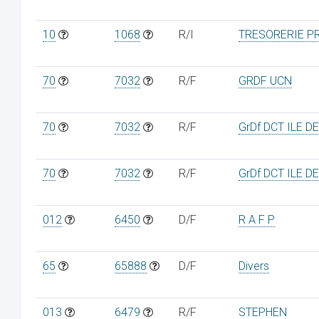
10
1068
R/I
TRESORERIE P
70
7032
R/F
GRDF UCN
70
7032
R/F
GrDf DCT ILE D
70
7032
R/F
GrDf DCT ILE D
012
6450
D/F
R A F P
65
65888
D/F
Divers
013
6479
R/F
STEPHEN