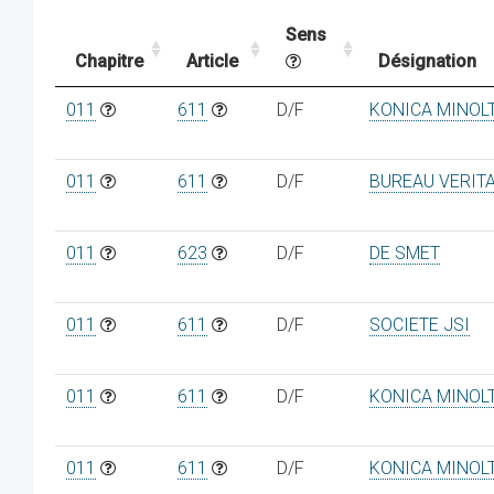
Sens
Chapitre
Article
Désignation
011
611
D/F
KONICA MINOL
011
611
D/F
BUREAU VERIT
011
623
D/F
DE SMET
011
611
D/F
SOCIETE JSI
011
611
D/F
KONICA MINOL
011
611
D/F
KONICA MINOL