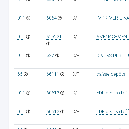
011
6064
D/F
IMPRIMERIE N
011
615221
D/F
AMENAGEMENT 
011
627
D/F
DIVERS DEBIT
66
66111
D/F
caisse dépôts
011
60612
D/F
EDF debits d'off
011
60612
D/F
EDF debits d'off