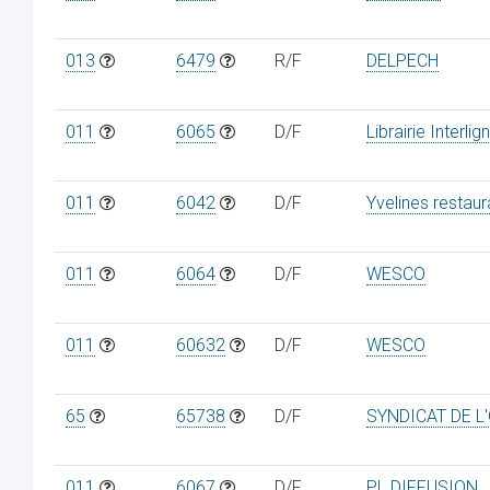
013
6479
R/F
DELPECH
011
6065
D/F
Librairie Interlig
011
6042
D/F
Yvelines restaur
011
6064
D/F
WESCO
011
60632
D/F
WESCO
65
65738
D/F
SYNDICAT DE L
011
6067
D/F
PL DIFFUSION