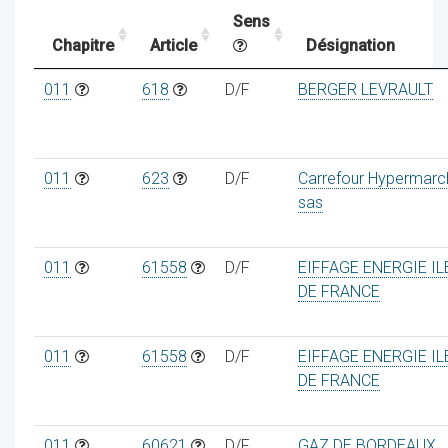
Sens
Chapitre
Article
Désignation
ocaux
011
618
D/F
BERGER LEVRAULT
011
623
D/F
Carrefour Hypermarc
sas
011
61558
D/F
EIFFAGE ENERGIE IL
DE FRANCE
011
61558
D/F
EIFFAGE ENERGIE IL
ociations
DE FRANCE
011
60621
D/F
GAZ DE BORDEAUX