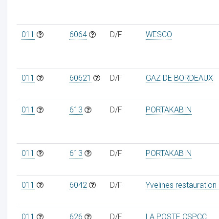
011
6064
D/F
WESCO
011
60621
D/F
GAZ DE BORDEAUX
011
613
D/F
PORTAKABIN
011
613
D/F
PORTAKABIN
011
6042
D/F
Yvelines restauration
011
626
D/F
LA POSTE CSPCC