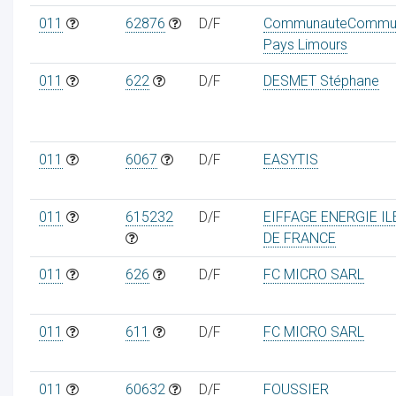
011
62876
D/F
CommunauteCommu
Pays Limours
011
622
D/F
DESMET Stéphane
011
6067
D/F
EASYTIS
011
615232
D/F
EIFFAGE ENERGIE IL
DE FRANCE
011
626
D/F
FC MICRO SARL
011
611
D/F
FC MICRO SARL
011
60632
D/F
FOUSSIER