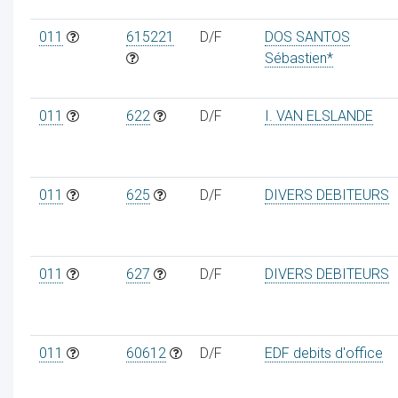
011
615221
D/F
DOS SANTOS
Sébastien*
011
622
D/F
I. VAN ELSLANDE
011
625
D/F
DIVERS DEBITEURS
011
627
D/F
DIVERS DEBITEURS
011
60612
D/F
EDF debits d'office