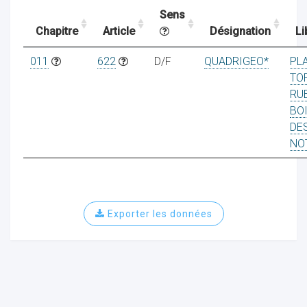
Sens
Chapitre
Article
Désignation
Li
ocaux
011
622
D/F
QUADRIGEO*
PL
TO
RU
BO
DE
NO
Exporter les données
ociations