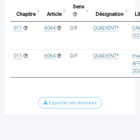
Sens
Chapitre
Article
Désignation
Li
ocaux
011
6064
D/F
QUADIENT*
CA
IS2
011
6064
D/F
QUADIENT*
ma
AF
20
Exporter les données
ociations