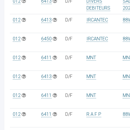
012
6413
D/F
DIVERS
SA
DEBITEURS
20
012
6413
D/F
IRCANTEC
88
012
6450
D/F
IRCANTEC
88
012
6411
D/F
MNT
MN
012
6413
D/F
MNT
MN
012
6411
D/F
MNT
MN
012
6411
D/F
R A F P
88