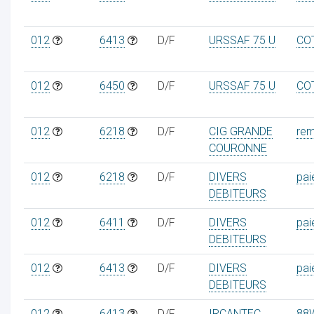
012
6413
D/F
URSSAF 75 U
CO
012
6450
D/F
URSSAF 75 U
CO
012
6218
D/F
CIG GRANDE
re
COURONNE
012
6218
D/F
DIVERS
pai
DEBITEURS
012
6411
D/F
DIVERS
pai
DEBITEURS
012
6413
D/F
DIVERS
pai
DEBITEURS
012
6413
D/F
IRCANTEC
88