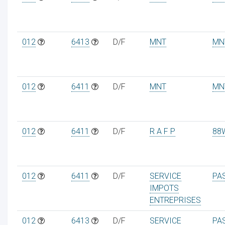
012
6413
D/F
MNT
MN
ur
012
6411
D/F
MNT
MN
012
6411
D/F
R A F P
88
012
6411
D/F
SERVICE
PA
IMPOTS
ENTREPRISES
012
6413
D/F
SERVICE
PA