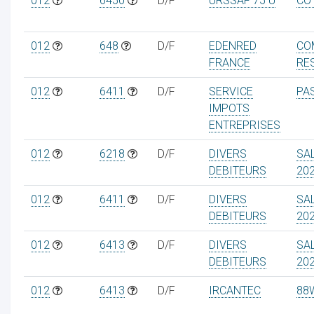
012
6450
D/F
URSSAF 75 U
CO
012
648
D/F
EDENRED
CO
FRANCE
RE
012
6411
D/F
SERVICE
PA
IMPOTS
ENTREPRISES
012
6218
D/F
DIVERS
SA
DEBITEURS
20
012
6411
D/F
DIVERS
SA
DEBITEURS
20
012
6413
D/F
DIVERS
SA
DEBITEURS
20
012
6413
D/F
IRCANTEC
88