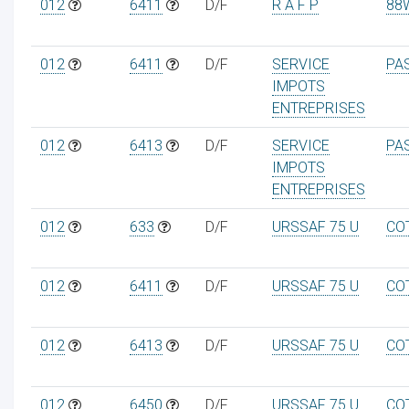
012
6411
D/F
R A F P
88
012
6411
D/F
SERVICE
PA
IMPOTS
ENTREPRISES
012
6413
D/F
SERVICE
PA
IMPOTS
ENTREPRISES
012
633
D/F
URSSAF 75 U
CO
012
6411
D/F
URSSAF 75 U
CO
012
6413
D/F
URSSAF 75 U
CO
012
6450
D/F
URSSAF 75 U
CO