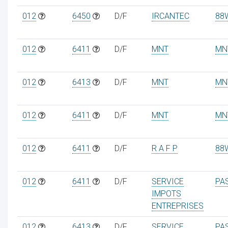
012
6450
D/F
IRCANTEC
88
012
6411
D/F
MNT
MN
012
6413
D/F
MNT
MN
012
6411
D/F
MNT
MN
012
6411
D/F
R A F P
88
012
6411
D/F
SERVICE
PA
IMPOTS
ENTREPRISES
012
6413
D/F
SERVICE
PA