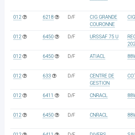
012
6218
D/F
CIG GRANDE
CI
COURONNE
012
6450
D/F
URSSAF 75 U
RE
20
012
6450
D/F
ATIACL
88
012
633
D/F
CENTRE DE
COT
GESTION
012
6411
D/F
CNRACL
88
012
6450
D/F
CNRACL
88
012
6411
D/F
DIVERS
SA