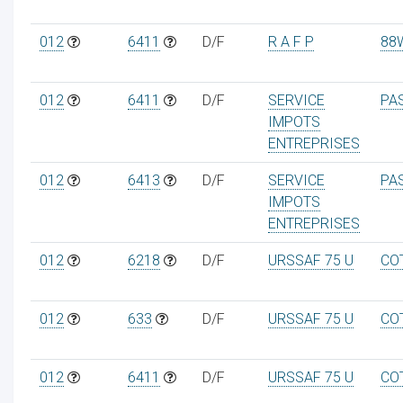
012
6411
D/F
R A F P
88
012
6411
D/F
SERVICE
PA
IMPOTS
ENTREPRISES
012
6413
D/F
SERVICE
PA
IMPOTS
ENTREPRISES
012
6218
D/F
URSSAF 75 U
CO
012
633
D/F
URSSAF 75 U
CO
012
6411
D/F
URSSAF 75 U
CO