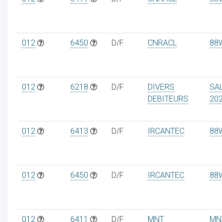
012
6450
D/F
CNRACL
88
012
6218
D/F
DIVERS
SA
DEBITEURS
20
012
6413
D/F
IRCANTEC
88
012
6450
D/F
IRCANTEC
88
012
6411
D/F
MNT
MN