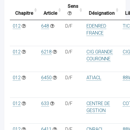
Sens
Chapitre
Article
Désignation
Li
ocaux
012
648
D/F
EDENRED
TI
FRANCE
012
6218
D/F
CIG GRANDE
CI
COURONNE
012
6450
D/F
ATIACL
88
012
633
D/F
CENTRE DE
COT
ociations
GESTION
012
6411
D/F
CNRACL
88