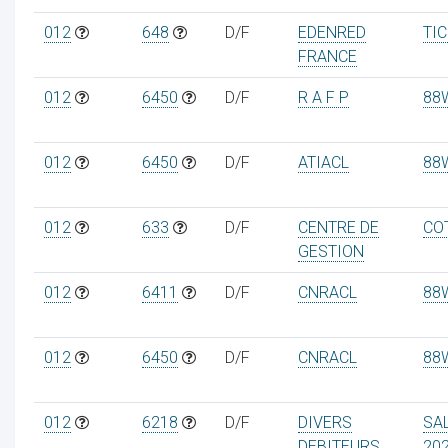
012
648
D/F
EDENRED
TI
FRANCE
012
6450
D/F
R A F P
88
012
6450
D/F
ATIACL
88
012
633
D/F
CENTRE DE
COT
GESTION
012
6411
D/F
CNRACL
88
012
6450
D/F
CNRACL
88
012
6218
D/F
DIVERS
SA
DEBITEURS
20