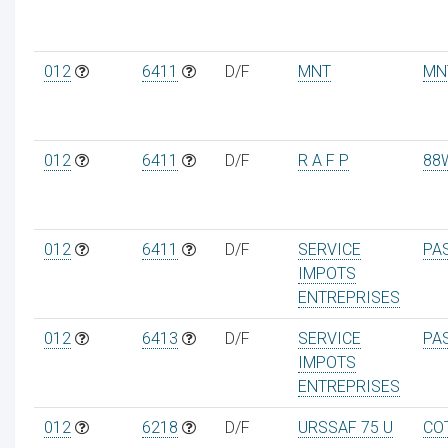
012
6411
D/F
MNT
MN
012
6411
D/F
R A F P
88
012
6411
D/F
SERVICE
PA
IMPOTS
ENTREPRISES
012
6413
D/F
SERVICE
PA
IMPOTS
ENTREPRISES
012
6218
D/F
URSSAF 75 U
CO