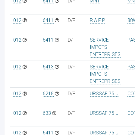
012
6411
D/F
MNT
MN
012
6411
D/F
R A F P
88
012
6411
D/F
SERVICE
PA
IMPOTS
ENTREPRISES
012
6413
D/F
SERVICE
PA
IMPOTS
ENTREPRISES
012
6218
D/F
URSSAF 75 U
CO
012
633
D/F
URSSAF 75 U
CO
012
6411
D/F
URSSAF 75 U
CO