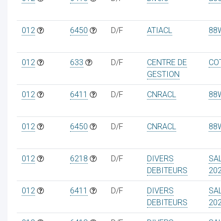
012
6450
D/F
ATIACL
88
012
633
D/F
CENTRE DE
COT
GESTION
012
6411
D/F
CNRACL
88
012
6450
D/F
CNRACL
88
012
6218
D/F
DIVERS
SA
DEBITEURS
20
012
6411
D/F
DIVERS
SA
DEBITEURS
20