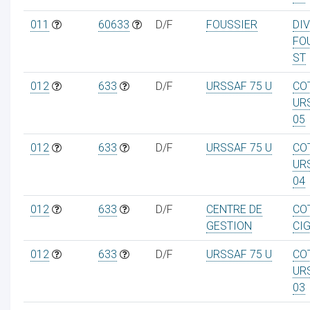
011
60633
D/F
FOUSSIER
DI
FO
ST
ur
012
633
D/F
URSSAF 75 U
CO
UR
05
012
633
D/F
URSSAF 75 U
CO
UR
04
012
633
D/F
CENTRE DE
CO
GESTION
CIG
012
633
D/F
URSSAF 75 U
CO
UR
03