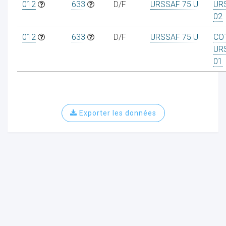
012
633
D/F
URSSAF 75 U
UR
02
012
633
D/F
URSSAF 75 U
CO
UR
01
Exporter les données