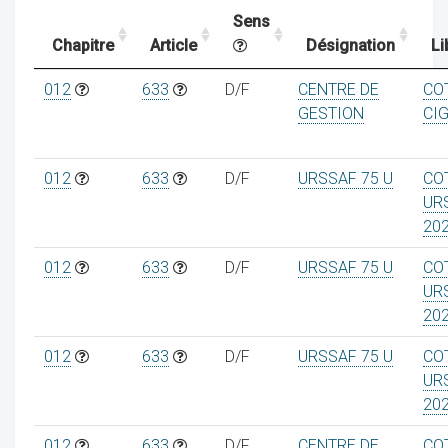
Sens
Chapitre
Article
Désignation
Li
ocaux
012
633
D/F
CENTRE DE
CO
GESTION
CIG
012
633
D/F
URSSAF 75 U
CO
UR
20
012
633
D/F
URSSAF 75 U
CO
UR
20
012
633
D/F
URSSAF 75 U
CO
ociations
UR
20
012
633
D/F
CENTRE DE
CO