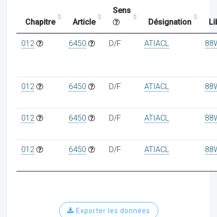
Sens
Chapitre
Article
Désignation
Li
ocaux
012
6450
D/F
ATIACL
88
012
6450
D/F
ATIACL
88
012
6450
D/F
ATIACL
88
012
6450
D/F
ATIACL
88
ociations
Exporter les données