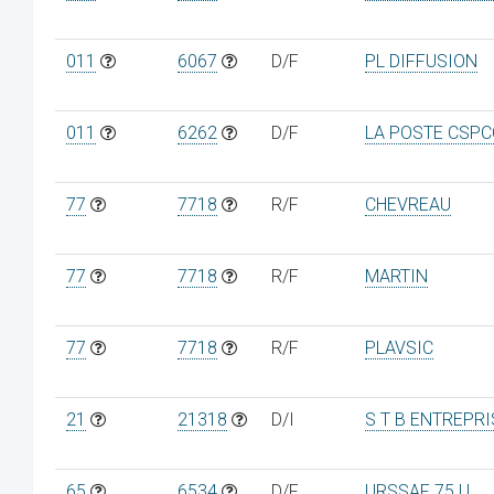
011
6067
D/F
PL DIFFUSION
011
6262
D/F
LA POSTE CSPC
77
7718
R/F
CHEVREAU
77
7718
R/F
MARTIN
77
7718
R/F
PLAVSIC
21
21318
D/I
S T B ENTREPR
65
6534
D/F
URSSAF 75 U