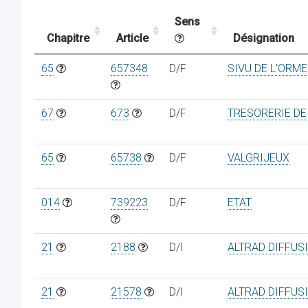
Sens
Chapitre
Article
Désignation
65
657348
D/F
SIVU DE L'ORME
67
673
D/F
TRESORERIE DE
65
65738
D/F
VALGRIJEUX
014
739223
D/F
ETAT
21
2188
D/I
ALTRAD DIFFUS
21
21578
D/I
ALTRAD DIFFUS