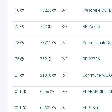
10
10223
D/I
Tresorerie CORB
75
752
R/F
RR 23706
73
73211
R/F
CommunauteCom
75
752
R/F
RR 23706
21
21318
R/I
Commune VAUG
011
6068
D/F
PHARMACIE LI
011
60632
D/F
ADIS Sarl