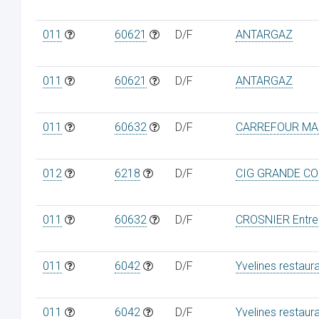
011
60621
D/F
ANTARGAZ
011
60621
D/F
ANTARGAZ
011
60632
D/F
CARREFOUR MA
012
6218
D/F
CIG GRANDE C
011
60632
D/F
CROSNIER Entre
011
6042
D/F
Yvelines restaur
011
6042
D/F
Yvelines restaur