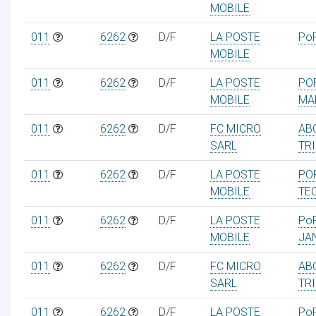
MOBILE
011
6262
D/F
LA POSTE
Po
MOBILE
ur
011
6262
D/F
LA POSTE
PO
MOBILE
MA
011
6262
D/F
FC MICRO
AB
SARL
TR
011
6262
D/F
LA POSTE
PO
MOBILE
TE
011
6262
D/F
LA POSTE
Po
MOBILE
JA
011
6262
D/F
FC MICRO
AB
SARL
TR
011
6262
D/F
LA POSTE
Po