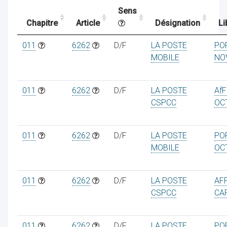
Sens
Chapitre
Article
Désignation
Li
ocaux
011
6262
D/F
LA POSTE
PO
MOBILE
NO
011
6262
D/F
LA POSTE
Af
CSPCC
OC
011
6262
D/F
LA POSTE
PO
MOBILE
OC
011
6262
D/F
LA POSTE
AF
ociations
CSPCC
CA
011
6262
D/F
LA POSTE
PO