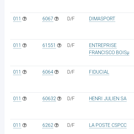
011
6067
D/F
DIMASPORT
011
61551
D/F
ENTREPRISE
FRANCISCO BOISµ
011
6064
D/F
FIDUCIAL
011
60632
D/F
HENRI JULIEN SA
011
6262
D/F
LA POSTE CSPCC