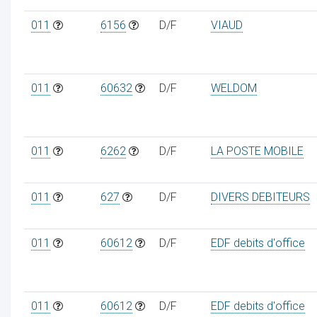
011
6156
D/F
VIAUD
011
60632
D/F
WELDOM
011
6262
D/F
LA POSTE MOBILE
011
627
D/F
DIVERS DEBITEURS
011
60612
D/F
EDF debits d'office
011
60612
D/F
EDF debits d'office