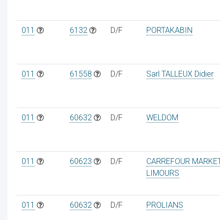
011
6132
D/F
PORTAKABIN
011
61558
D/F
Sarl TALLEUX Didier
011
60632
D/F
WELDOM
011
60623
D/F
CARREFOUR MARKE
LIMOURS
011
60632
D/F
PROLIANS