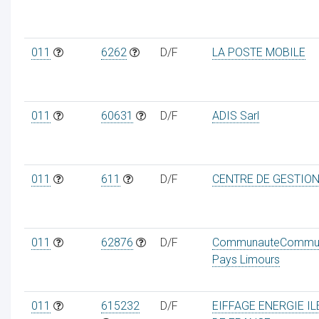
011
6262
D/F
LA POSTE MOBILE
011
60631
D/F
ADIS Sarl
011
611
D/F
CENTRE DE GESTIO
011
62876
D/F
CommunauteCommu
Pays Limours
011
615232
D/F
EIFFAGE ENERGIE IL