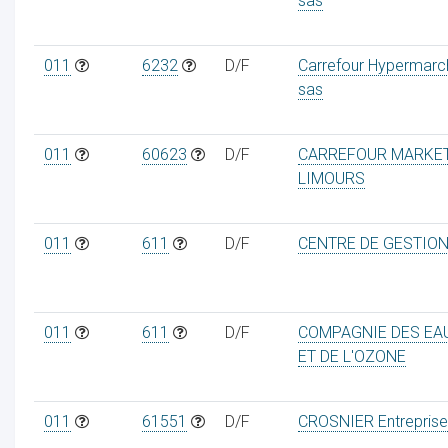
sas
011
6232
D/F
Carrefour Hypermarc
sas
011
60623
D/F
CARREFOUR MARKE
LIMOURS
011
611
D/F
CENTRE DE GESTIO
011
611
D/F
COMPAGNIE DES EA
ET DE L'OZONE
011
61551
D/F
CROSNIER Entreprise