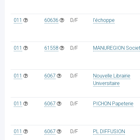
011
60636
D/F
l'échoppe
011
61558
D/F
MANUREGION Socie
011
6067
D/F
Nouvelle Librairie
Universitaire
011
6067
D/F
PICHON Papeterie
011
6067
D/F
PL DIFFUSION