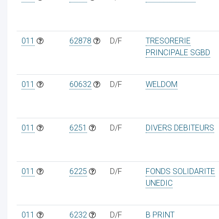
011
62878
D/F
TRESORERIE
PRINCIPALE SGBD
ur
011
60632
D/F
WELDOM
011
6251
D/F
DIVERS DEBITEURS
011
6225
D/F
FONDS SOLIDARITE
UNEDIC
011
6232
D/F
B PRINT