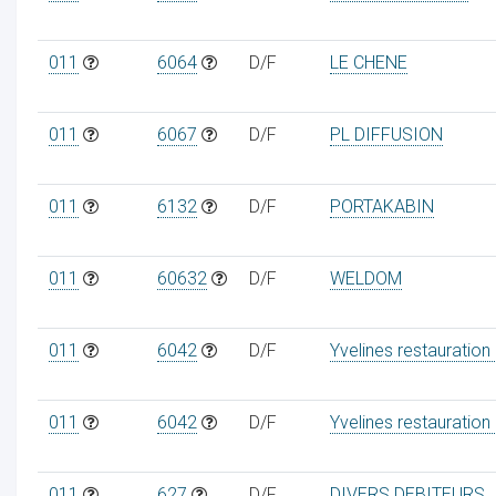
011
6064
D/F
LE CHENE
011
6067
D/F
PL DIFFUSION
011
6132
D/F
PORTAKABIN
011
60632
D/F
WELDOM
011
6042
D/F
Yvelines restauration
011
6042
D/F
Yvelines restauration
011
627
D/F
DIVERS DEBITEURS