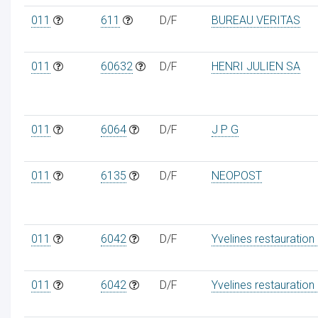
011
611
D/F
BUREAU VERITAS
011
60632
D/F
HENRI JULIEN SA
011
6064
D/F
J P G
011
6135
D/F
NEOPOST
011
6042
D/F
Yvelines restauration
011
6042
D/F
Yvelines restauration