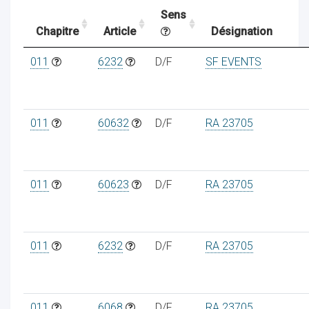
Sens
Chapitre
Article
Désignation
ocaux
011
6232
D/F
SF EVENTS
011
60632
D/F
RA 23705
011
60623
D/F
RA 23705
011
6232
D/F
RA 23705
ociations
011
6068
D/F
RA 23705