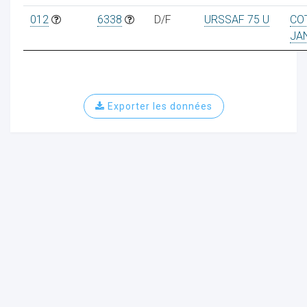
012
6338
D/F
URSSAF 75 U
CO
JA
ur
Exporter les données