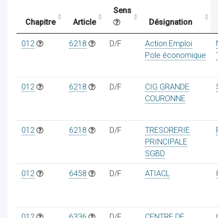
Sens
Chapitre
Article
Désignation
ocaux
012
6218
D/F
Action Emploi
Pole économique
012
6218
D/F
CIG GRANDE
COURONNE
012
6218
D/F
TRESORERIE
PRINCIPALE
SGBD
012
6458
D/F
ATIACL
ociations
012
6336
D/F
CENTRE DE