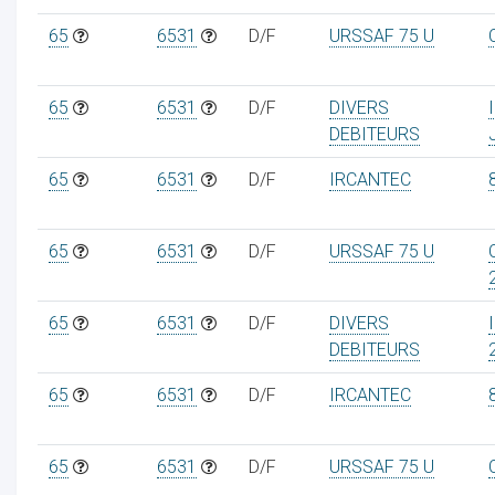
65
6531
D/F
URSSAF 75 U
65
6531
D/F
DIVERS
DEBITEURS
65
6531
D/F
IRCANTEC
65
6531
D/F
URSSAF 75 U
65
6531
D/F
DIVERS
DEBITEURS
65
6531
D/F
IRCANTEC
65
6531
D/F
URSSAF 75 U