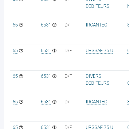
DEBITEURS
65
6531
D/F
IRCANTEC
65
6531
D/F
URSSAF 75 U
65
6531
D/F
DIVERS
DEBITEURS
65
6531
D/F
IRCANTEC
65
6531
D/F
URSSAF 75 U