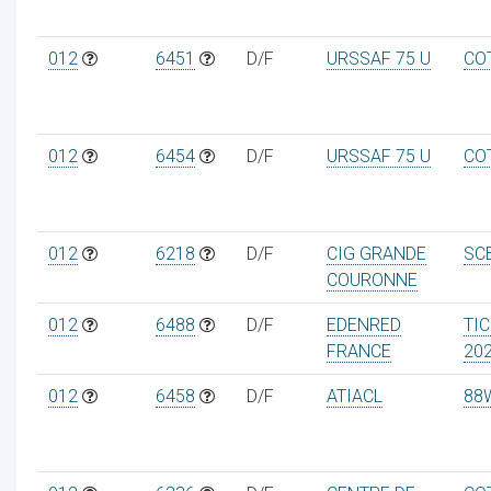
012
6451
D/F
URSSAF 75 U
CO
012
6454
D/F
URSSAF 75 U
CO
012
6218
D/F
CIG GRANDE
SCE
COURONNE
012
6488
D/F
EDENRED
TI
FRANCE
20
012
6458
D/F
ATIACL
88