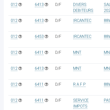
012
6413
D/F
DIVERS
SA
DEBITEURS
20
012
6413
D/F
IRCANTEC
88
012
6453
D/F
IRCANTEC
88
012
6411
D/F
MNT
MN
012
6413
D/F
MNT
MN
012
6411
D/F
R A F P
88
012
6411
D/F
SERVICE
PA
IMPOTS