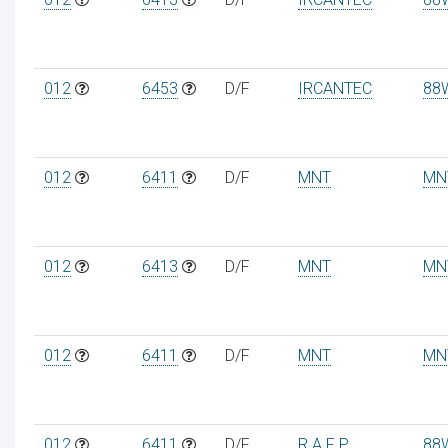
012
6453
D/F
IRCANTEC
88
012
6411
D/F
MNT
MN
012
6413
D/F
MNT
MN
012
6411
D/F
MNT
MN
012
6411
D/F
R A F P
88