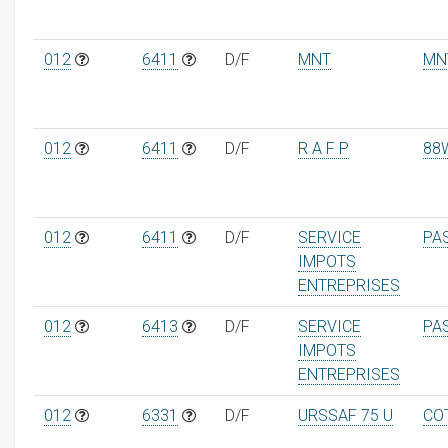
012
6411
D/F
MNT
MN
012
6411
D/F
R A F P
88
012
6411
D/F
SERVICE
PA
IMPOTS
ENTREPRISES
012
6413
D/F
SERVICE
PA
IMPOTS
ENTREPRISES
012
6331
D/F
URSSAF 75 U
CO