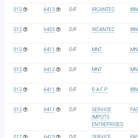
012
6413
D/F
IRCANTEC
88
012
6453
D/F
IRCANTEC
88
012
6411
D/F
MNT
MN
012
6413
D/F
MNT
MN
012
6411
D/F
R A F P
88
012
6411
D/F
SERVICE
PA
IMPOTS
ENTREPRISES
012
6413
D/F
SERVICE
PA