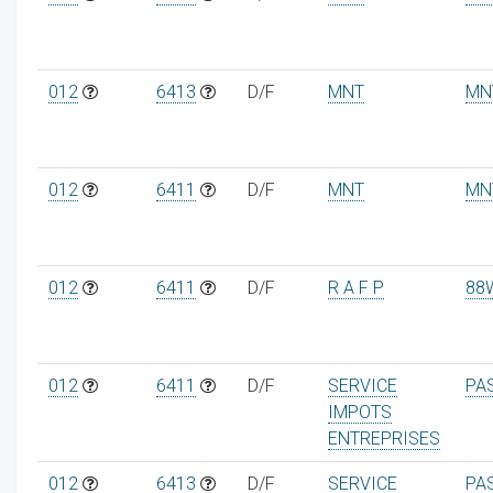
012
6413
D/F
MNT
MN
ur
012
6411
D/F
MNT
MN
012
6411
D/F
R A F P
88
012
6411
D/F
SERVICE
PA
IMPOTS
ENTREPRISES
012
6413
D/F
SERVICE
PA