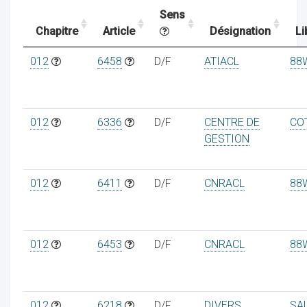
Sens
Chapitre
Article
Désignation
Li
ocaux
012
6458
D/F
ATIACL
88
012
6336
D/F
CENTRE DE
CO
GESTION
012
6411
D/F
CNRACL
88
012
6453
D/F
CNRACL
88
ociations
012
6218
D/F
DIVERS
SA