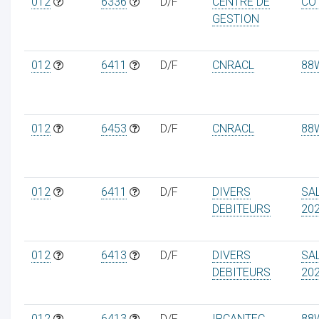
012
6336
D/F
CENTRE DE
CO
GESTION
012
6411
D/F
CNRACL
88
012
6453
D/F
CNRACL
88
012
6411
D/F
DIVERS
SA
DEBITEURS
20
012
6413
D/F
DIVERS
SA
DEBITEURS
20
012
6413
D/F
IRCANTEC
88