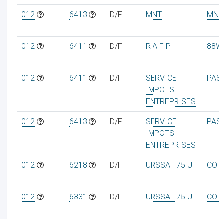
012
6413
D/F
MNT
MN
012
6411
D/F
R A F P
88
012
6411
D/F
SERVICE
PA
IMPOTS
ENTREPRISES
012
6413
D/F
SERVICE
PA
IMPOTS
ENTREPRISES
012
6218
D/F
URSSAF 75 U
CO
012
6331
D/F
URSSAF 75 U
CO