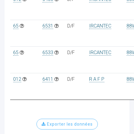
65
6531
D/F
IRCANTEC
88
65
6533
D/F
IRCANTEC
88
012
6411
D/F
R A F P
88
Exporter les données