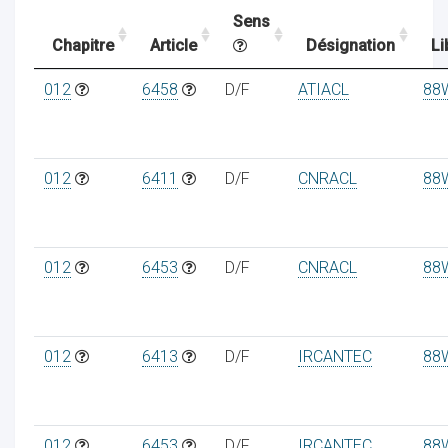
Sens
Chapitre
Article
Désignation
Li
ocaux
012
6458
D/F
ATIACL
88
012
6411
D/F
CNRACL
88
012
6453
D/F
CNRACL
88
012
6413
D/F
IRCANTEC
88
ociations
012
6453
D/F
IRCANTEC
88