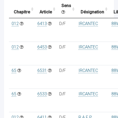
Sens
Chapitre
Article
Désignation
Li
ocaux
012
6413
D/F
IRCANTEC
88
012
6453
D/F
IRCANTEC
88
65
6531
D/F
IRCANTEC
88
65
6533
D/F
IRCANTEC
88
ociations
012
6411
D/F
R A F P
88