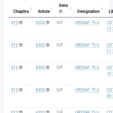
Sens
Chapitre
Article
Désignation
Li
ocaux
012
6332
D/F
URSSAF 75 U
CO
12 
012
6332
D/F
URSSAF 75 U
CO
11 
012
6332
D/F
URSSAF 75 U
CO
10 
012
6332
D/F
URSSAF 75 U
CO
ociations
09 
012
6332
D/F
URSSAF 75 U
CO