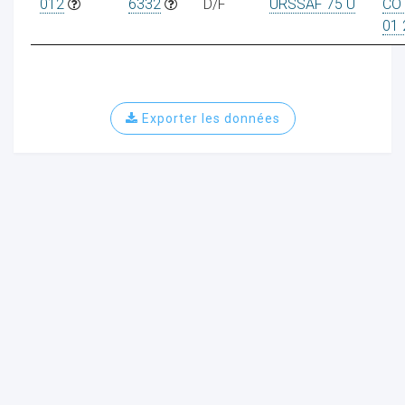
012
6332
D/F
URSSAF 75 U
CO
01 
ur
Exporter les données