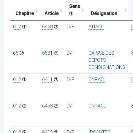
Sens
Chapitre
Article
Désignation
ocaux
012
6458
D/F
ATIACL
65
6531
D/F
CAISSE DES
DEPOTS
CONSIGNATIONS
012
6411
D/F
CNRACL
012
6453
D/F
CNRACL
ociations
012
6413
D/F
IRCANTEC