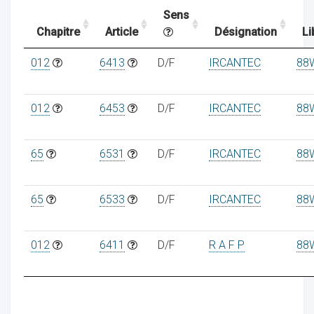
Sens
Chapitre
Article
Désignation
Li
ocaux
012
6413
D/F
IRCANTEC
88
012
6453
D/F
IRCANTEC
88
65
6531
D/F
IRCANTEC
88
65
6533
D/F
IRCANTEC
88
012
6411
D/F
R A F P
88
ociations