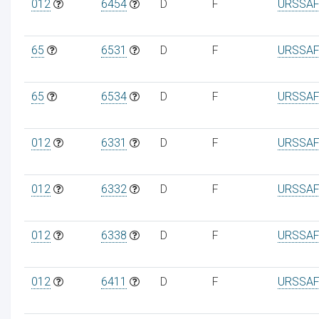
012
6454
D
F
URSSAF
65
6531
D
F
URSSAF
65
6534
D
F
URSSAF
012
6331
D
F
URSSAF
012
6332
D
F
URSSAF
012
6338
D
F
URSSAF
012
6411
D
F
URSSAF