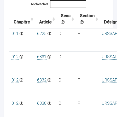
rechercher
Sens
Section
ocaux
Chapitre
Article
Désign
011
6225
D
F
URSSAF
012
6331
D
F
URSSAF
012
6332
D
F
URSSAF
ociations
012
6338
D
F
URSSAF