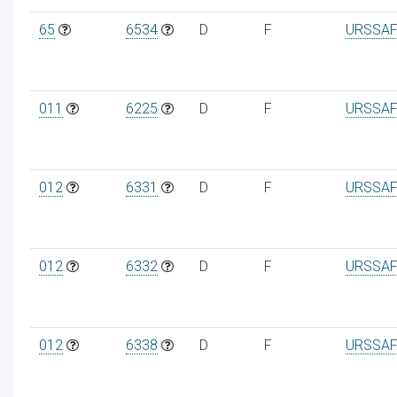
65
6534
D
F
URSSAF
ur
011
6225
D
F
URSSAF
012
6331
D
F
URSSAF
012
6332
D
F
URSSAF
012
6338
D
F
URSSAF