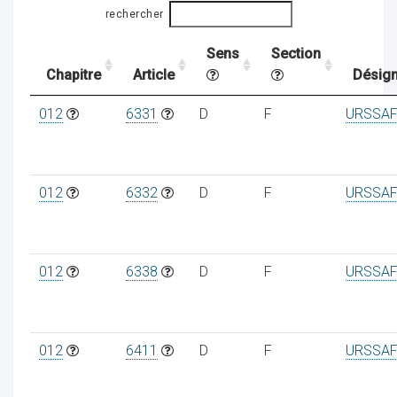
rechercher
Sens
Section
ocaux
Chapitre
Article
Désign
012
6331
D
F
URSSAF
012
6332
D
F
URSSAF
012
6338
D
F
URSSAF
ociations
012
6411
D
F
URSSAF