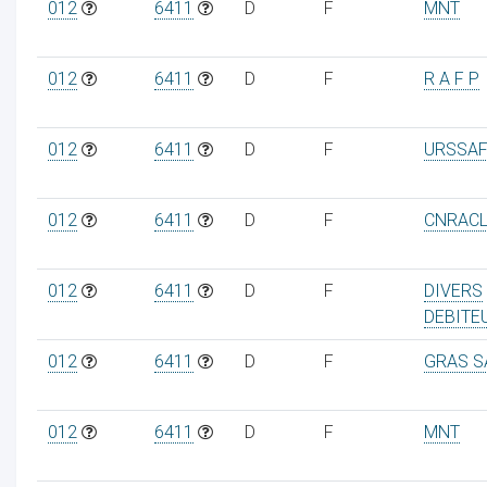
012
6411
D
F
MNT
012
6411
D
F
R A F P
012
6411
D
F
URSSAF
012
6411
D
F
CNRAC
012
6411
D
F
DIVERS
DEBITE
012
6411
D
F
GRAS S
012
6411
D
F
MNT