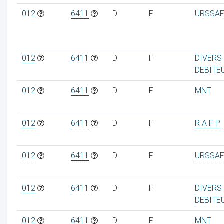
012
6411
D
F
URSSAF
012
6411
D
F
DIVERS
DEBITE
012
6411
D
F
MNT
012
6411
D
F
R A F P
012
6411
D
F
URSSAF
012
6411
D
F
DIVERS
DEBITE
012
6411
D
F
MNT