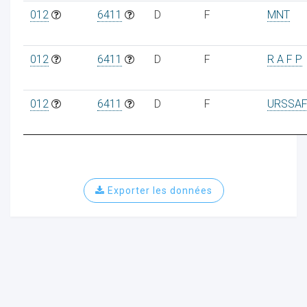
012
6411
D
F
MNT
012
6411
D
F
R A F P
012
6411
D
F
URSSAF
Exporter les données