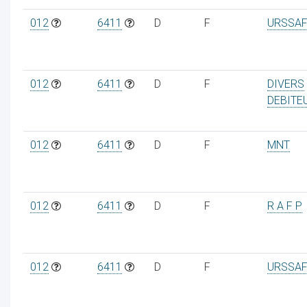
012
6411
D
F
URSSAF
ur
012
6411
D
F
DIVERS
DEBITE
012
6411
D
F
MNT
012
6411
D
F
R A F P
012
6411
D
F
URSSAF