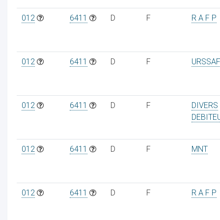
012
6411
D
F
R A F P
012
6411
D
F
URSSAF
012
6411
D
F
DIVERS
DEBITE
012
6411
D
F
MNT
012
6411
D
F
R A F P