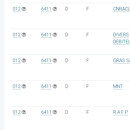
012
6411
D
F
CNRAC
012
6411
D
F
DIVERS
DEBITE
012
6411
D
F
GRAS S
012
6411
D
F
MNT
012
6411
D
F
R A F P