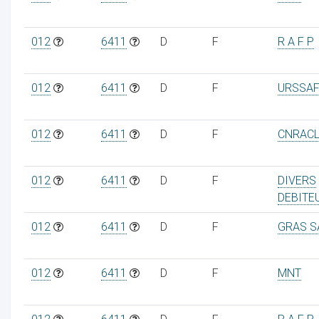
012
6411
D
F
R A F P
012
6411
D
F
URSSAF
012
6411
D
F
CNRAC
012
6411
D
F
DIVERS
DEBITE
012
6411
D
F
GRAS S
012
6411
D
F
MNT