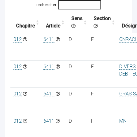
rechercher
Sens
Section
ocaux
Chapitre
Article
Désign
012
6411
D
F
CNRAC
012
6411
D
F
DIVERS
DEBITE
012
6411
D
F
GRAS S
ociations
012
6411
D
F
MNT