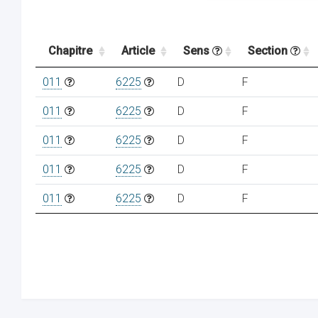
Chapitre
Article
Sens
Section
011
6225
D
F
011
6225
D
F
011
6225
D
F
011
6225
D
F
011
6225
D
F