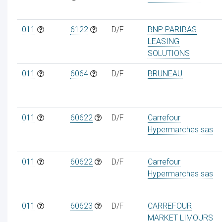
011
6122
D/F
BNP PARIBAS
LEASING
SOLUTIONS
011
6064
D/F
BRUNEAU
011
60622
D/F
Carrefour
Hypermarches sas
011
60622
D/F
Carrefour
Hypermarches sas
011
60623
D/F
CARREFOUR
MARKET LIMOURS