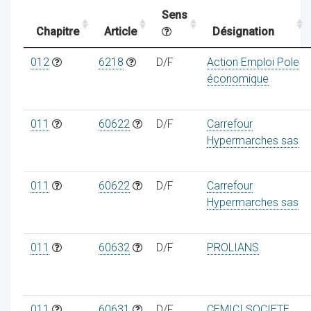
Sens
Chapitre
Article
Désignation
ocaux
012
6218
D/F
Action Emploi Pole
économique
011
60622
D/F
Carrefour
Hypermarches sas
011
60622
D/F
Carrefour
Hypermarches sas
011
60632
D/F
PROLIANS
ociations
011
60631
D/F
CEMICI SOCIETE