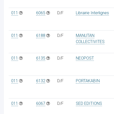
011
6065
D/F
Librairie Interlignes
011
6188
D/F
MANUTAN
COLLECTIVITES
011
6135
D/F
NEOPOST
011
6132
D/F
PORTAKABIN
011
6067
D/F
SED EDITIONS