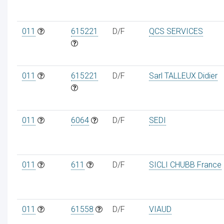
011
615221
D/F
QCS SERVICES
011
615221
D/F
Sarl TALLEUX Didier
011
6064
D/F
SEDI
011
611
D/F
SICLI CHUBB France
011
61558
D/F
VIAUD