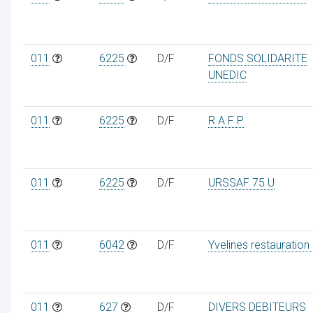
011
6225
D/F
FONDS SOLIDARITE
UNEDIC
ur
011
6225
D/F
R A F P
011
6225
D/F
URSSAF 75 U
011
6042
D/F
Yvelines restauration
011
627
D/F
DIVERS DEBITEURS