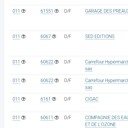
011
61551
D/F
GARAGE DES PREAU
011
6067
D/F
SED EDITIONS
011
60622
D/F
Carrefour Hypermarc
sas
011
60622
D/F
Carrefour Hypermarc
sas
011
6161
D/F
CIGAC
011
60611
D/F
COMPAGNIE DES EA
ET DE L'OZONE