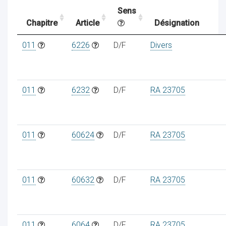
Sens
Chapitre
Article
Désignation
ocaux
011
6226
D/F
Divers
011
6232
D/F
RA 23705
011
60624
D/F
RA 23705
011
60632
D/F
RA 23705
ociations
011
6064
D/F
RA 23705