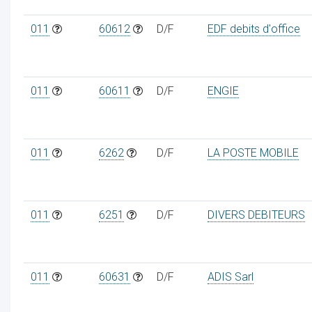
011
60612
D/F
EDF debits d'office
011
60611
D/F
ENGIE
011
6262
D/F
LA POSTE MOBILE
011
6251
D/F
DIVERS DEBITEURS
011
60631
D/F
ADIS Sarl