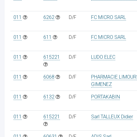
011
6262
D/F
FC MICRO SARL
011
611
D/F
FC MICRO SARL
011
615221
D/F
LUDO ELEC
011
6068
D/F
PHARMACIE LIMOUR
GIMENEZ
011
6132
D/F
PORTAKABIN
011
615221
D/F
Sarl TALLEUX Didier
011
60631
D/F
ADIS Sarl