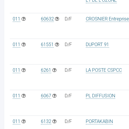
ET DE L'OZONE
011
60632
D/F
CROSNIER Entreprise
011
61551
D/F
DUPORT 91
011
6261
D/F
LA POSTE CSPCC
011
6067
D/F
PL DIFFUSION
011
6132
D/F
PORTAKABIN