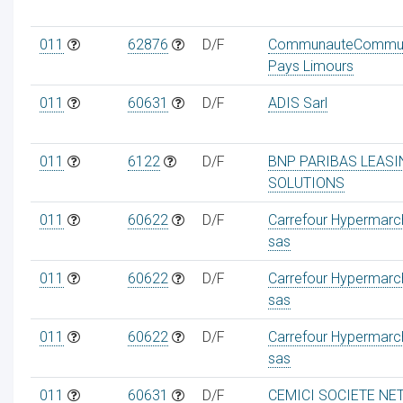
011
62876
D/F
CommunauteCommu
Pays Limours
011
60631
D/F
ADIS Sarl
011
6122
D/F
BNP PARIBAS LEASI
SOLUTIONS
011
60622
D/F
Carrefour Hypermarc
sas
011
60622
D/F
Carrefour Hypermarc
sas
011
60622
D/F
Carrefour Hypermarc
sas
011
60631
D/F
CEMICI SOCIETE NE