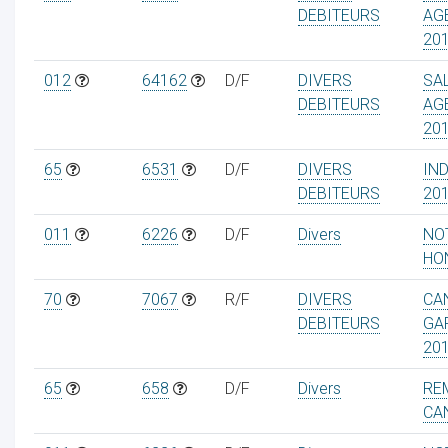
DEBITEURS
AG
20
012
64162
D/F
DIVERS
SA
DEBITEURS
AG
20
65
6531
D/F
DIVERS
IN
DEBITEURS
20
011
6226
D/F
Divers
NO
HO
70
7067
R/F
DIVERS
CA
DEBITEURS
GA
20
65
658
D/F
Divers
RE
CA