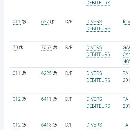
DEBITEURS
011
627
D/F
DIVERS
frai
DEBITEURS
70
7067
R/F
DIVERS
GA
DEBITEURS
CA
NO
011
6225
D/F
DIVERS
PA
DEBITEURS
20
012
6411
D/F
DIVERS
PA
DEBITEURS
20
012
6413
D/F
DIVERS
PA