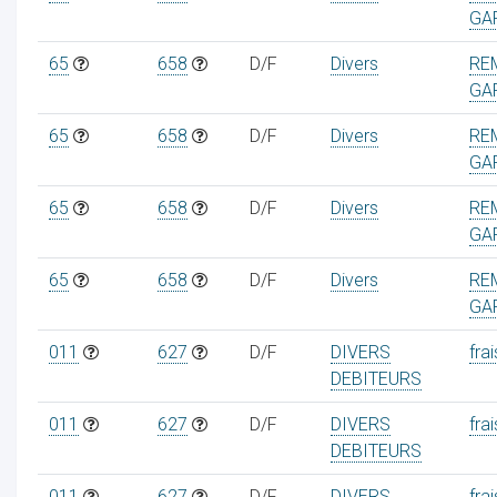
GA
65
658
D/F
Divers
RE
GA
65
658
D/F
Divers
RE
GA
65
658
D/F
Divers
RE
GA
65
658
D/F
Divers
RE
GA
011
627
D/F
DIVERS
frai
DEBITEURS
011
627
D/F
DIVERS
frai
DEBITEURS
011
627
D/F
DIVERS
frai