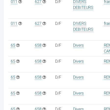
011
627
D/F
DIVERS
frai
DEBITEURS
011
627
D/F
DIVERS
frai
DEBITEURS
65
658
D/F
Divers
RE
CA
65
658
D/F
Divers
RE
65
658
D/F
Divers
RE
65
658
D/F
Divers
RE
65
658
D/F
Divers
RE