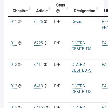
Sens
Chapitre
Article
Désignation
Li
ocaux
011
6226
D/F
Divers
RE
FRA
011
6225
D/F
DIVERS
PA
DEBITEURS
012
6411
D/F
DIVERS
PA
DEBITEURS
012
6413
D/F
DIVERS
PA
ociations
DEBITEURS
012
64162
D/F
DIVERS
PA