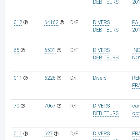
DEBITEURS
20
012
64162
D/F
DIVERS
PA
DEBITEURS
20
65
6531
D/F
DIVERS
IN
DEBITEURS
NO
011
6226
D/F
Divers
RE
FRA
70
7067
R/F
DIVERS
can
DEBITEURS
oct
011
627
D/F
DIVERS
FRA