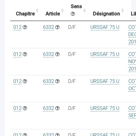
Sens
Chapitre
Article
Désignation
Li
ocaux
012
6332
D/F
URSSAF 75 U
CO
DE
20
012
6332
D/F
URSSAF 75 U
CO
NO
20
012
6332
D/F
URSSAF 75 U
CO
OC
012
6332
D/F
URSSAF 75 U
CO
ociations
SE
012
6332
D/F
URSSAF 75 U
CO