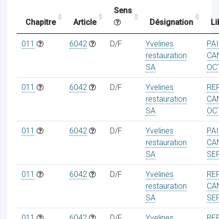
Sens
Chapitre
Article
Désignation
Li
ocaux
011
6042
D/F
Yvelines
PA
restauration
CA
SA
OC
011
6042
D/F
Yvelines
RE
restauration
CA
SA
OC
011
6042
D/F
Yvelines
PA
restauration
CA
SA
SE
011
6042
D/F
Yvelines
RE
ociations
restauration
CA
SA
SE
011
6042
D/F
Yvelines
RE