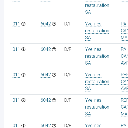
restauration
SA
011
6042
D/F
Yvelines
PA
restauration
CA
ur
SA
MA
011
6042
D/F
Yvelines
PA
restauration
CA
SA
AVR
011
6042
D/F
Yvelines
RE
restauration
CA
SA
AVR
011
6042
D/F
Yvelines
RE
restauration
CA
SA
MA
011
6042
D/F
Yvelines
PA