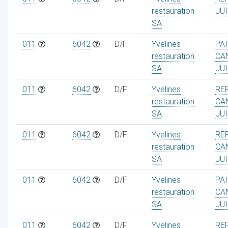
restauration
JUI
SA
011
6042
D/F
Yvelines
PA
restauration
CA
SA
JUI
011
6042
D/F
Yvelines
RE
restauration
CA
SA
JUI
011
6042
D/F
Yvelines
RE
restauration
CA
SA
JU
011
6042
D/F
Yvelines
PA
restauration
CA
SA
JU
011
6042
D/F
Yvelines
RE