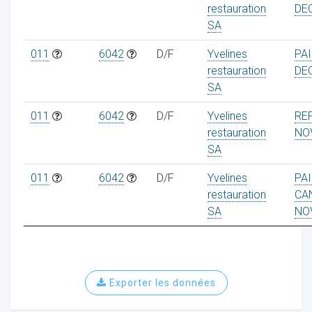
restauration
DE
SA
011
6042
D/F
Yvelines
PA
restauration
DE
SA
011
6042
D/F
Yvelines
RE
restauration
NO
SA
011
6042
D/F
Yvelines
PA
restauration
CA
SA
NO
Exporter les données