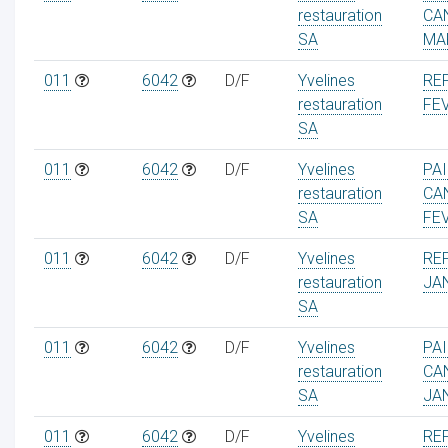
restauration
CA
SA
MA
011
6042
D/F
Yvelines
RE
restauration
FE
SA
011
6042
D/F
Yvelines
PA
restauration
CA
SA
FE
011
6042
D/F
Yvelines
RE
restauration
JA
SA
011
6042
D/F
Yvelines
PA
restauration
CA
SA
JA
011
6042
D/F
Yvelines
RE