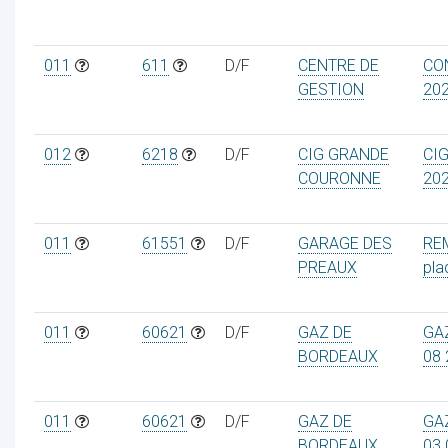
011
611
D/F
CENTRE DE
CON
GESTION
20
012
6218
D/F
CIG GRANDE
CI
COURONNE
20
011
61551
D/F
GARAGE DES
RE
PREAUX
pla
011
60621
D/F
GAZ DE
GA
BORDEAUX
08 
011
60621
D/F
GAZ DE
GA
BORDEAUX
03 