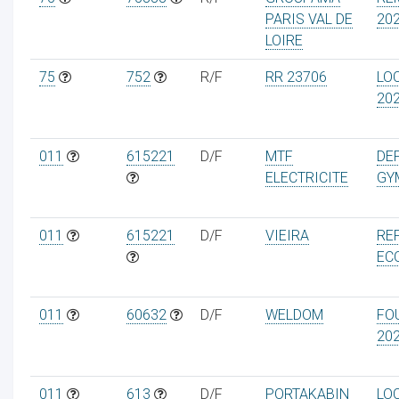
PARIS VAL DE
20
LOIRE
75
752
R/F
RR 23706
LOC
20
011
615221
D/F
MTF
DE
ELECTRICITE
GY
011
615221
D/F
VIEIRA
RE
EC
011
60632
D/F
WELDOM
FO
20
011
613
D/F
PORTAKABIN
LO