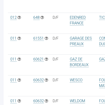
012
648
D/F
EDENRED
TI
FRANCE
011
61551
D/F
GARAGE DES
CO
PREAUX
DU
011
60621
D/F
GAZ DE
GA
BORDEAUX
011
60632
D/F
WESCO
FO
MA
011
60632
D/F
WELDOM
FO