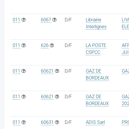
011
6067
D/F
Librairie
LI
Interlignes
EL
011
626
D/F
LA POSTE
AF
CSPCC
JUI
011
60621
D/F
GAZ DE
GA
BORDEAUX
011
60621
D/F
GAZ DE
GA
BORDEAUX
20
011
60631
D/F
ADIS Sarl
PR