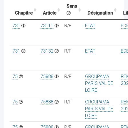
Sens
Chapitre
Article
Désignation
Li
ocaux
731
73111
R/F
ETAT
EDE
731
73132
R/F
ETAT
EDE
75
75888
R/F
GROUPAMA
RE
PARIS VAL DE
20
LOIRE
75
75888
R/F
GROUPAMA
RE
ociations
PARIS VAL DE
20
LOIRE
75
75888
R/F
GROUPAMA
RE