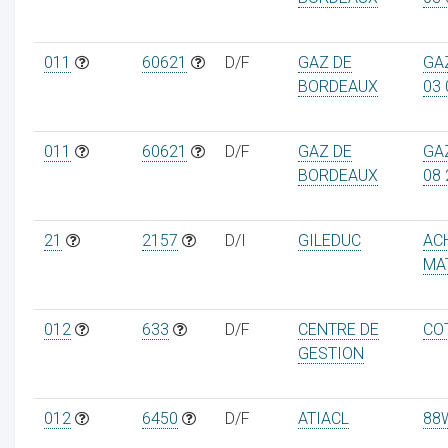
011
60621
D/F
GAZ DE
GA
BORDEAUX
03 
011
60621
D/F
GAZ DE
GAZ
BORDEAUX
08 
21
2157
D/I
GILEDUC
AC
MA
012
633
D/F
CENTRE DE
COT
GESTION
012
6450
D/F
ATIACL
88