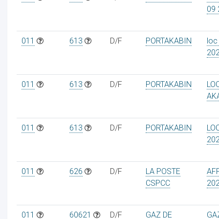
09 
011
613
D/F
PORTAKABIN
loc
20
ur
011
613
D/F
PORTAKABIN
LO
AK
011
613
D/F
PORTAKABIN
LO
20
011
626
D/F
LA POSTE
AF
CSPCC
20
011
60621
D/F
GAZ DE
GA