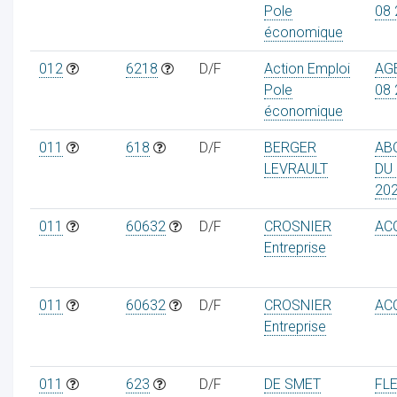
Pole
08 
économique
012
6218
D/F
Action Emploi
AG
Pole
08 
économique
011
618
D/F
BERGER
AB
LEVRAULT
DU 
20
011
60632
D/F
CROSNIER
AC
Entreprise
011
60632
D/F
CROSNIER
AC
Entreprise
011
623
D/F
DE SMET
FL